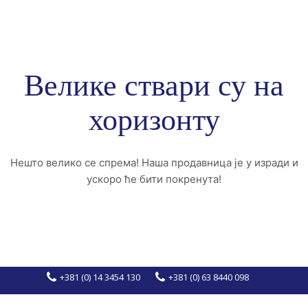
Велике ствари су на
хоризонту
Нешто велико се спрема! Наша продавница је у изради и
ускоро ће бити покренута!
+381 (0) 14 3454 130
+381 (0) 63 8440 098