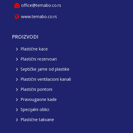
office@temabo.co.rs
www.temabo.co.rs
PROIZVODI
Plastične kace
Plastični rezervoari
Septičke jame od plastike
Plastični ventilacioni kanali
Plastični pontoni
Pravougaone kade
Specijalni oblici
Plastične takvane