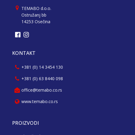
TEMABO d.o.o.
Ostružanj bb
14253 Osečina
KONTAKT
+381 (0) 14 3454 130
+381 (0) 63 8440 098
office@temabo.co.rs
www.temabo.co.rs
PROIZVODI