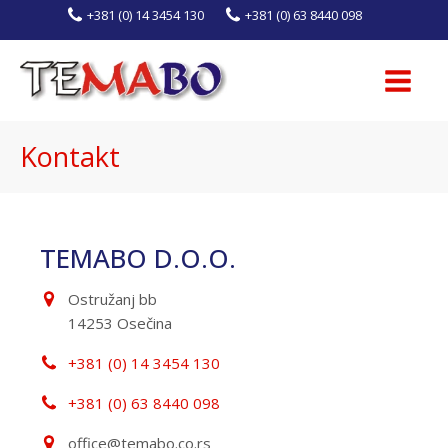
+381 (0) 14 3454 130
+381 (0) 63 8440 098
Kontakt
TEMABO D.O.O.
Ostružanj bb
14253 Osečina
+381 (0) 14 3454 130
+381 (0) 63 8440 098
office@temabo.co.rs